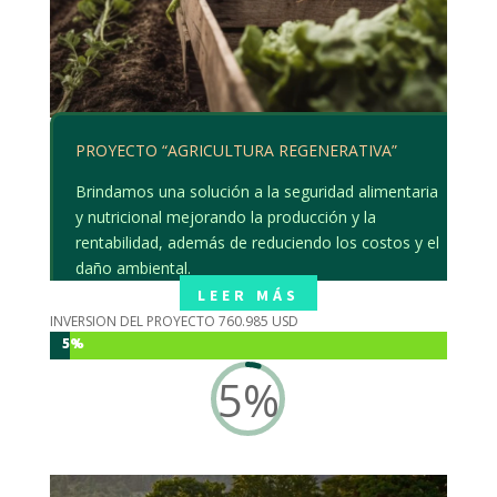
PROYECTO “AGRICULTURA REGENERATIVA”
Brindamos una solución a la seguridad alimentaria
y nutricional mejorando la producción y la
rentabilidad, además de reduciendo los costos y el
daño ambiental.
LEER MÁS
INVERSION DEL PROYECTO 760.985 USD
5%
5%
5
%