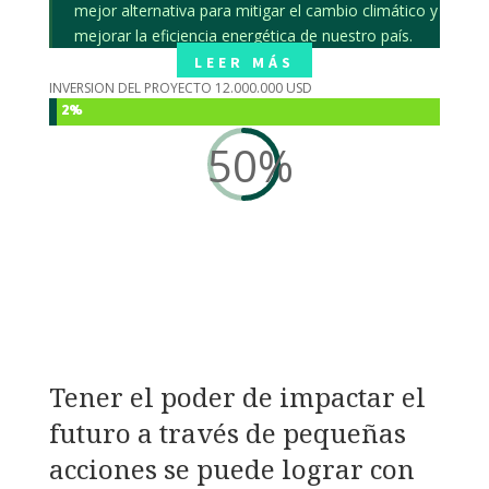
mejor alternativa para mitigar el cambio climático y
mejorar la eficiencia energética de nuestro país.
LEER MÁS
INVERSION DEL PROYECTO 12.000.000 USD
2%
2%
50
%
Tener el poder de impactar el
futuro a través de pequeñas
acciones se puede lograr con