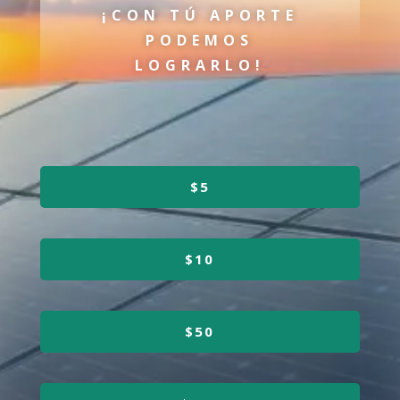
¡CON TÚ APORTE
PODEMOS
LOGRARLO!
$5
$10
$50