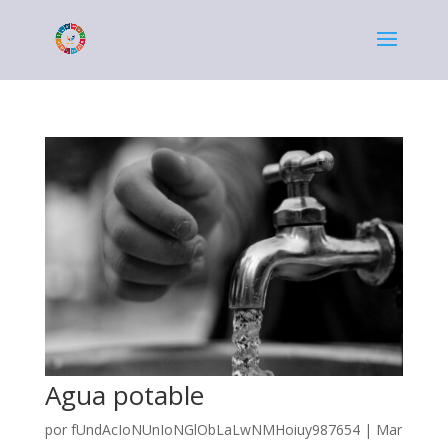
Agua potable
por
fUndAcIoNUnIoNGlObLaLwNMHoiuy987654
|
Mar